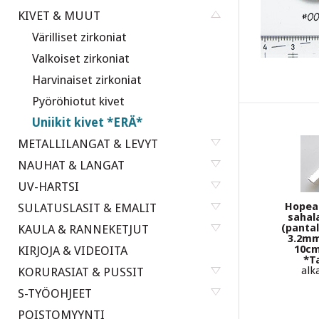
KIVET & MUUT
Värilliset zirkoniat
Valkoiset zirkoniat
Harvinaiset zirkoniat
Pyöröhiotut kivet
Uniikit kivet *ERÄ*
METALLILANGAT & LEVYT
NAUHAT & LANGAT
UV-HARTSI
Hopea
SULATUSLASIT & EMALIT
sahala
(pantal
KAULA & RANNEKETJUT
3.2mm
10cm
KIRJOJA & VIDEOITA
*T
alk
KORURASIAT & PUSSIT
S-TYÖOHJEET
POISTOMYYNTI