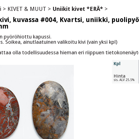
i
>
KIVET & MUUT
>
Uniikit kivet *ERÄ*
>
vi, kuvassa #004, Kvartsi, uniikki, puolipyö
mm
in pyöröhiottu kapussi.
s. Soikea, ainutlaatuinen valikoitu kivi (vain yksi kpl)
attaa olla todellisuudessa hieman eri riippuen tietokonenäyt
Kpl
Hinta
sis. ALV 25.5%