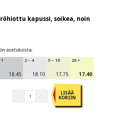
röhiottu kapussi, soikea, noin
ön asetuksista.
1
2 – 4
5 – 19
20 +
18.45
18.10
17.75
17.40
LISÄÄ
KORIIN