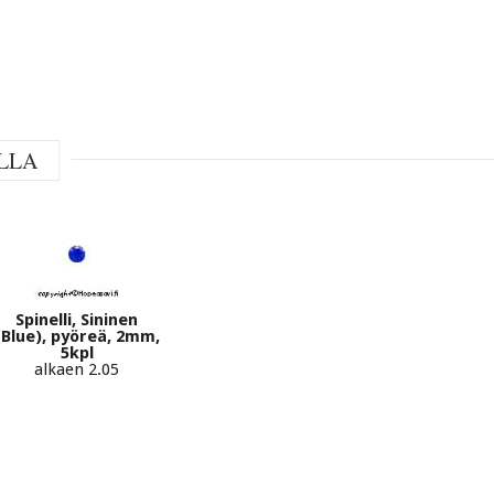
LLA
Spinelli, Sininen
(Blue), pyöreä, 2mm,
5kpl
alkaen 2.05