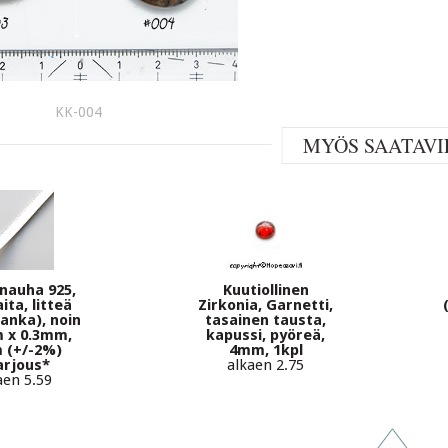
KK-004
MYÖS SAATAVI
nauha 925,
Kuutiollinen
ita, litteä
Zirkonia, Garnetti,
anka), noin
tasainen tausta,
 x 0.3mm,
kapussi, pyöreä,
 (+/-2%)
4mm, 1kpl
arjous*
alkaen 2.75
aen 5.59