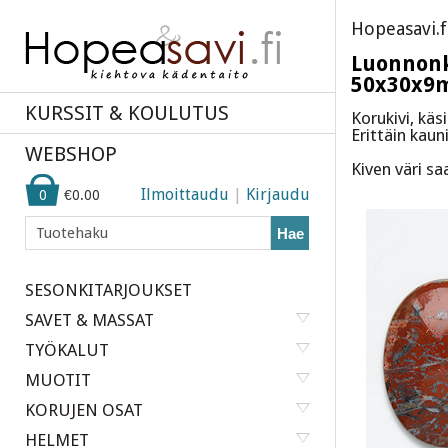
Hopeasavi.f
Luonnonki
50x30x9
KURSSIT & KOULUTUS
Korukivi, käs
Erittäin kauni
WEBSHOP
Kiven väri sa
Ilmoittaudu
|
Kirjaudu
0
€0.00
Hae
SESONKITARJOUKSET
SAVET & MASSAT
TYÖKALUT
MUOTIT
KORUJEN OSAT
HELMET