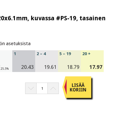
2x20x6.1mm, kuvassa #PS-19, tasainen
tön asetuksista
1
2 – 4
5 – 19
20 +
a
20.43
19.61
18.79
17.97
V 25.5%
LISÄÄ
KORIIN