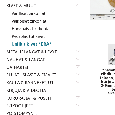
KIVET & MUUT
Värilliset zirkoniat
Valkoiset zirkoniat
Harvinaiset zirkoniat
Pyöröhiotut kivet
Uniikit kivet *ERÄ*
METALLILANGAT & LEVYT
NAUHAT & LANGAT
UV-HARTSI
*Seson
Pihdit,
SULATUSLASIT & EMALIT
tekoon,
kärjet,
KAULA & RANNEKETJUT
2-9mm,
t
KIRJOJA & VIDEOITA
alka
KORURASIAT & PUSSIT
S-TYÖOHJEET
POISTOMYYNTI