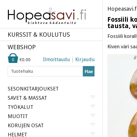
Hopeasavi.f
Fossiili 
tausta, v
KURSSIT & KOULUTUS
Fossiili kora
WEBSHOP
Kiven väri s
Ilmoittaudu
|
Kirjaudu
0
€0.00
Hae
SESONKITARJOUKSET
SAVET & MASSAT
TYÖKALUT
MUOTIT
KORUJEN OSAT
HELMET