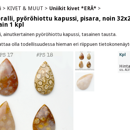
i
>
KIVET & MUUT
>
Uniikit kivet *ERÄ*
>
koralli, pyöröhiottu kapussi, pisara, noin 3
ain 1 kpl
lli, ainutkertainen pyöröhiottu kapussi, tasainen tausta.
aattaa olla todellisuudessa hieman eri riippuen tietokonenäy
Kpl
Hint
sis. AL