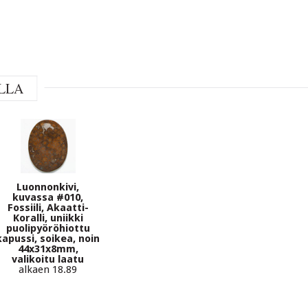
LLA
Luonnonkivi,
kuvassa #010,
Fossiili, Akaatti-
Koralli, uniikki
puolipyöröhiottu
kapussi, soikea, noin
44x31x8mm,
valikoitu laatu
alkaen 18.89