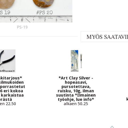
PS-19
MYÖS SAATAVI
kitarjous*
*Art Clay Silver -
 silmukoiden
hopeasavi,
 porrastetut
pursotettava,
 6 eri kokoa
ruisku, 10g, ilman
 karkaistua
suutinta *Ilmainen
erästä
työohje, lue info*
en 22.50
alkaen 50.25