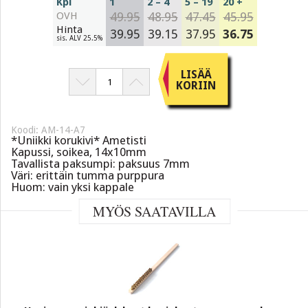
Kpl
1
2 – 4
5 – 19
20 +
OVH
49.95
48.95
47.45
45.95
Hinta
39.95
39.15
37.95
36.75
sis. ALV 25.5%
LISÄÄ
KORIIN
Koodi: AM-14-A7
*Uniikki korukivi* Ametisti
Kapussi, soikea, 14x10mm
Tavallista paksumpi: paksuus 7mm
Väri: erittäin tumma purppura
Huom: vain yksi kappale
MYÖS SAATAVILLA