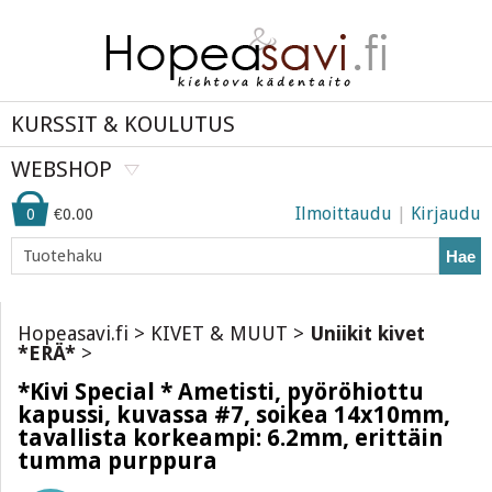
KURSSIT & KOULUTUS
WEBSHOP
Ilmoittaudu
|
Kirjaudu
0
€0.00
Hae
Hopeasavi.fi
>
KIVET & MUUT
>
Uniikit kivet
*ERÄ*
>
*Kivi Special * Ametisti, pyöröhiottu
kapussi, kuvassa #7, soikea 14x10mm,
tavallista korkeampi: 6.2mm, erittäin
tumma purppura