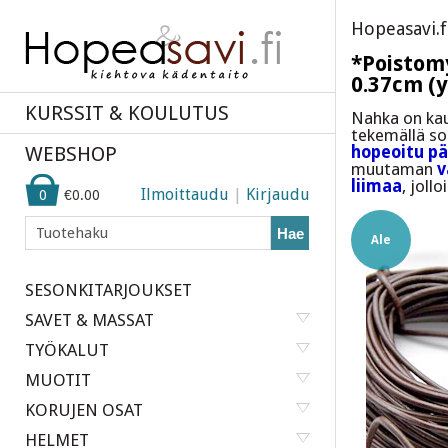
Hopeasavi.f
*Poistom
0.37cm (
KURSSIT & KOULUTUS
Nahka on kau
tekemällä so
WEBSHOP
hopeoitu
pä
muutaman
v
liimaa
, joll
Ilmoittaudu
|
Kirjaudu
0
€0.00
Hae
Ale
SESONKITARJOUKSET
SAVET & MASSAT
TYÖKALUT
MUOTIT
KORUJEN OSAT
HELMET