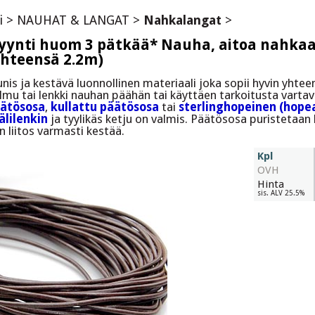
i
>
NAUHAT & LANGAT
>
Nahkalangat
>
yynti huom 3 pätkää* Nauha, aitoa nahkaa, 
yhteensä 2.2m)
nis ja kestävä luonnollinen materiaali joka sopii hyvin yhte
lmu tai lenkki nauhan päähän tai käyttäen tarkoitusta vartav
ätösosa
,
kullattu päätösosa
tai
sterlinghopeinen (hopea
älilenkin
ja tyylikäs ketju on valmis. Päätösosa puristetaan k
oin liitos varmasti kestää.
Kpl
OVH
Hinta
sis. ALV 25.5%