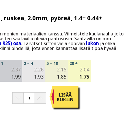
ruskea, 2.0mm, pyöreä, 1.4+ 0.44+
en monien materiaalien kanssa. Viimeistele kaulanauha joko
asten saatavilla olevia päätösosia. Saatavilla on mm.
 925) osa
. Tarvitset sitten vielä sopivan
lukon
ja ehkä
iinni pihdeillä, jota ennen kannattaa lisätä tippa hyvää
1
2 – 4
5 – 19
20 +
2.37
2.26
2.15
2.04
1.99
1.93
1.85
1.75
LISÄÄ
KORIIN