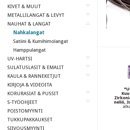
KIVET & MUUT
METALLILANGAT & LEVYT
NAUHAT & LANGAT
Nahkalangat
Satiini & Kumihimolangat
Hamppulangat
UV-HARTSI
SULATUSLASIT & EMALIT
KAULA & RANNEKETJUT
KIRJOJA & VIDEOITA
*U
KORURASIAT & PUSSIT
Kuut
Zirkoni
S-TYÖOHJEET
neliö, 
alk
POISTOMYYNTI
TUKKUPAKKAUKSET
SIIVOUSMYYNTI