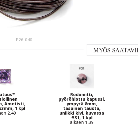
P26-040
MYÖS SAATAVI
utuus*
Rodoniitti,
iollinen
pyöröhiottu kapussi,
a, Ametisti,
ympyrä 8mm,
3x3mm, 1 kpl
tasainen tausta,
aen 2.49
uniikki kivi, kuvassa
#31, 1 kpl
alkaen 1.39