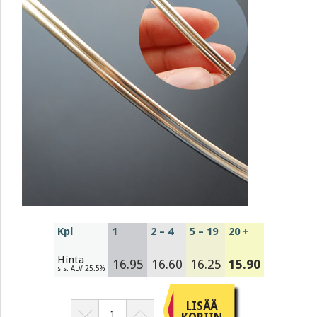
Kpl
1
2 – 4
5 – 19
20 +
Hinta
16.95
16.60
16.25
15.90
sis. ALV 25.5%
LISÄÄ