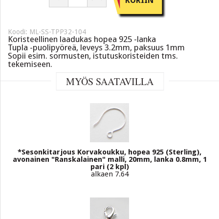
KORIIN
Koodi: ML-SS-TPP32-104
Koristeellinen laadukas hopea 925 -lanka
Tupla -puolipyöreä, leveys 3.2mm, paksuus 1mm
Sopii esim. sormusten, istutuskoristeiden tms.
tekemiseen.
MYÖS SAATAVILLA
*Sesonkitarjous Korvakoukku, hopea 925 (Sterling),
avonainen "Ranskalainen" malli, 20mm, lanka 0.8mm, 1
pari (2 kpl)
alkaen 7.64