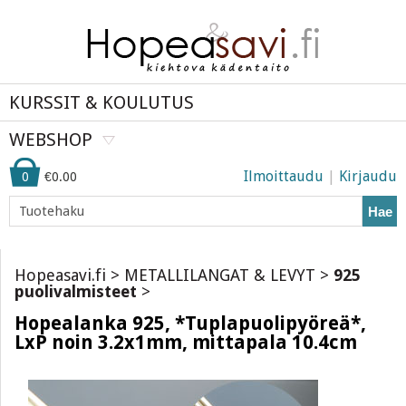
KURSSIT & KOULUTUS
WEBSHOP
Ilmoittaudu
|
Kirjaudu
0
€0.00
Hae
Hopeasavi.fi
>
METALLILANGAT & LEVYT
>
925
puolivalmisteet
>
Hopealanka 925, *Tuplapuolipyöreä*,
LxP noin 3.2x1mm, mittapala 10.4cm