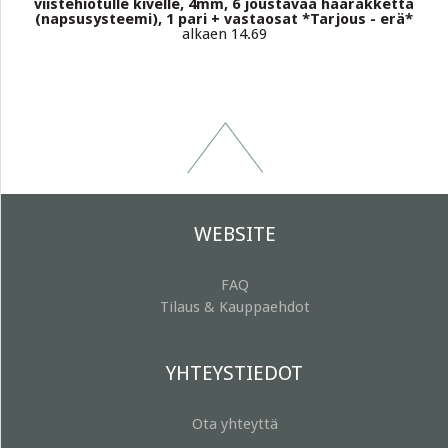
viistehiotulle kivelle, 4mm, 6 joustavaa haarakketta
(napsusysteemi), 1 pari + vastaosat *Tarjous - erä*
alkaen 14.69
WEBSITE
FAQ
Tilaus & Kauppaehdot
YHTEYSTIEDOT
Ota yhteyttä