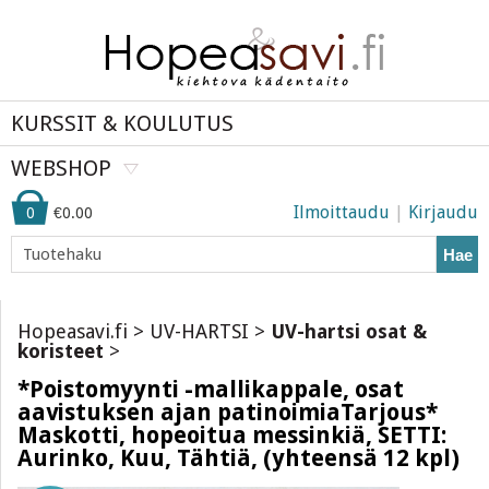
KURSSIT & KOULUTUS
WEBSHOP
Ilmoittaudu
|
Kirjaudu
0
€0.00
Hae
Hopeasavi.fi
>
UV-HARTSI
>
UV-hartsi osat &
koristeet
>
*Poistomyynti -mallikappale, osat
aavistuksen ajan patinoimiaTarjous*
Maskotti, hopeoitua messinkiä, SETTI:
Aurinko, Kuu, Tähtiä, (yhteensä 12 kpl)