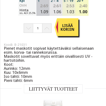
Kpl
1
2 – 4
5 – 19
20 +
OVH
2.69
2.61
2.53
2.40
Hinta
1.09
1.06
1.03
1.00
sis. ALV 25.5%
LISÄÄ
KORIIN
Koodi: B-21031
Pienet maskotit sopivat käytettäväksi sellaisenaan
esim. korva- tai rannekoruissa.
Maskotit soveltuvat myös erittäin oivallisesti UV -
hartsitöihin.
Koot:
Aurinko: 12mm
Kuu: 10x6mm
Iso tähti: 10mm
Pieni tähti: 6mm
LIITTYVÄT TUOTTEET