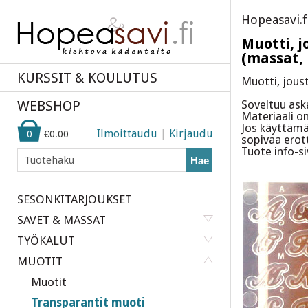
Hopeasavi.f
Muotti, 
(massat, 
KURSSIT & KOULUTUS
Muotti, jous
WEBSHOP
Soveltuu aska
Materiaali o
Jos käyttämä
Ilmoittaudu
|
Kirjaudu
0
€0.00
sopivaa erot
Tuote info-s
Hae
SESONKITARJOUKSET
SAVET & MASSAT
TYÖKALUT
MUOTIT
Muotit
Transparantit muoti