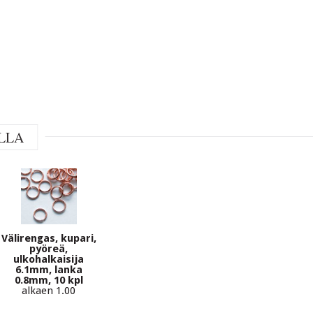
LLA
Välirengas, kupari,
pyöreä,
ulkohalkaisija
6.1mm, lanka
0.8mm, 10 kpl
alkaen 1.00