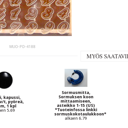
MUO-PD-4188
MYÖS SAATAVI
Sormusmitta,
Sormuksen koon
, kapussi,
mittaamiseen,
v/t, pyöreä,
asteikko 1-15 (US)
m, 1 kpl
*Tuoteinfossa linkki
aen 5.69
sormuskokotaulukkoon*
alkaen 6.79