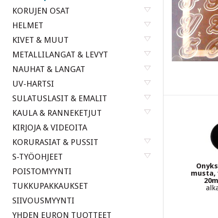
KORUJEN OSAT
HELMET
KIVET & MUUT
METALLILANGAT & LEVYT
NAUHAT & LANGAT
UV-HARTSI
SULATUSLASIT & EMALIT
KAULA & RANNEKETJUT
KIRJOJA & VIDEOITA
KORURASIAT & PUSSIT
S-TYÖOHJEET
Onyksi
POISTOMYYNTI
musta, 
20m
TUKKUPAKKAUKSET
alk
SIIVOUSMYYNTI
YHDEN EURON TUOTTEET