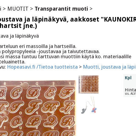
i
>
MUOTIT
>
Transparantit muoti
>
joustava ja läpinäkyvä, aakkoset "KAUNOKI
hartsit jne.)
tava ja läpinäkyvä
rteluun eri massoilla ja hartseilla.
n polypropyleeia -joustavaa ja taivutettavaa.
si massa tuntuu tarttuvan muottiin käytä ko. materiaalille
teluainetta.
ivu:
Hopeasavi.fi /Tietoa tuotteista
>
Muotti, joustava ja läp
Kpl
Hint
sis. AL