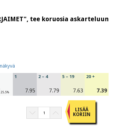
RJAIMET", tee koruosia askarteluun
inäkyvä
1
2 – 4
5 – 19
20 +
a
7.95
7.79
7.63
7.39
V 25.5%
LISÄÄ
KORIIN