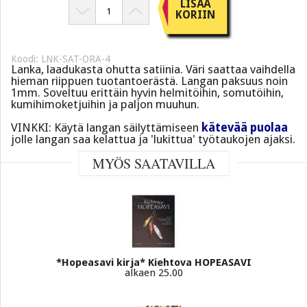
LISÄÄ
KORIIN
Koodi: LNK-SAT-ORA-4
Lanka, laadukasta ohutta satiinia. Väri saattaa vaihdella
hieman riippuen tuotantoerästä. Langan paksuus noin
1mm. Soveltuu erittäin hyvin helmitöihin, somutöihin,
kumihimoketjuihin ja paljon muuhun.
VINKKI: Käytä langan säilyttämiseen
kätevää puolaa
jolle langan saa kelattua ja 'lukittua' työtaukojen ajaksi.
MYÖS SAATAVILLA
*Hopeasavi kirja* Kiehtova HOPEASAVI
alkaen 25.00