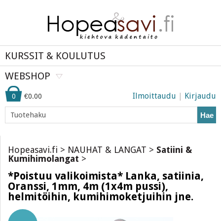
KURSSIT & KOULUTUS
WEBSHOP
Ilmoittaudu
|
Kirjaudu
0
€0.00
Hae
Hopeasavi.fi
>
NAUHAT & LANGAT
>
Satiini &
Kumihimolangat
>
*Poistuu valikoimista* Lanka, satiinia,
Oranssi, 1mm, 4m (1x4m pussi),
helmitöihin, kumihimoketjuihin jne.