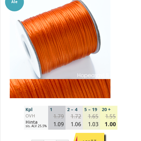
Ale
Kpl
1
2 – 4
5 – 19
20 +
OVH
1.79
1.72
1.65
1.55
Hinta
1.09
1.06
1.03
1.00
sis. ALV 25.5%