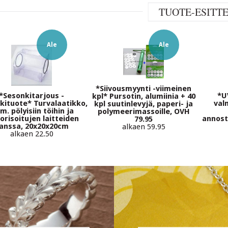
TUOTE-ESITT
Ale
Ale
*Siivousmyynti -viimeinen
*Sesonkitarjous -
*U
kpl* Pursotin, alumiinia + 40
kituote* Turvalaatikko,
val
kpl suutinlevyjä, paperi- ja
m. pölyisiin töihin ja
polymeerimassoille, OVH
risoitujen laitteiden
annost
79.95
anssa, 20x20x20cm
alkaen 59.95
alkaen 22.50