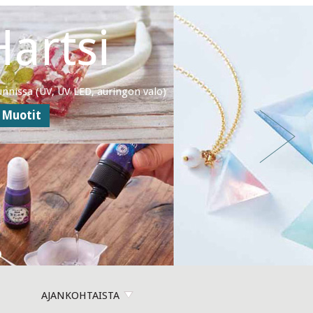
Töihin
seen. Hopeantaonta on hyvin vanha perinnerikas
ta perinteisiä työkaluja.
AJANKOHTAISTA