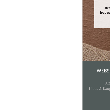
Uut
hope
WEBS
FA
Tilaus & Ka