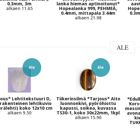
0.3mm, 3m
lanka hieman aptinoitunut*
aav
alkaen 11.65
Hopealanka 999, PEHMEÄ,
Hope
0.4mm, mittapala 3.44m
0.3m
alkaen 21.98
ALE
Ale
Ale
ous* Lehtitekstuuri D,
Tiikerinsilmä *Tarjous* Aito
*Edul
rakenteinen lehtikuvio
luonnonkivi, pyöröhiottu
Korv
terälehti) koko 12x10 cm
kapussi, soikea, kuvassa
messin
alkaen 9.50
TS30-1, koko 30x22mm, 1kpl
avona
alkaen 15.90
ki
TUKK