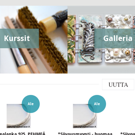
Kurssit
Galleria
UUTTA
Ale
Ale
ealanka 925, PEHMEÄ,
*Siivousmyynti - huomaa
*Siivo