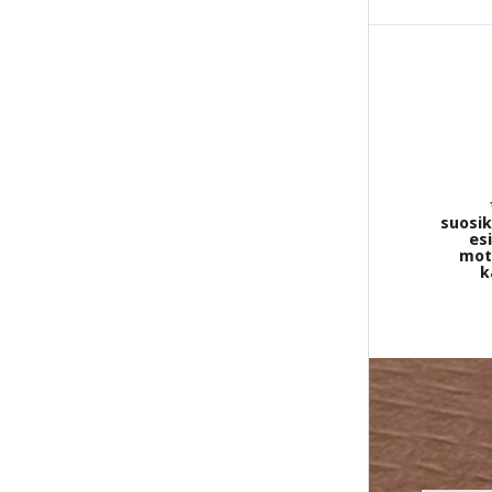
suosik
esi
moto
k