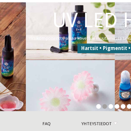
Kaikkiin 
Työkaluja ja apuvälineitä hopean ja muiden metallien työstämi
taito ja valikoimistamme löydät laadukkai
Työkalut
FAQ
YHTEYSTIEDOT