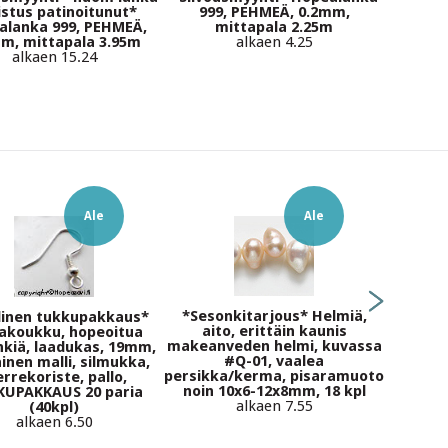
istus patinoitunut*
999, PEHMEÄ, 0.2mm,
(tummem
alanka 999, PEHMEÄ,
mittapala 2.25m
sävy un
m, mittapala 3.95m
alkaen 4.25
alkaen 15.24
Ale
Ale
*Sesonkitarjous* Helmiä,
Me
linen tukkupakkaus*
aito, erittäin kaunis
korupron
akoukku, hopeoitua
makeanveden helmi, kuvassa
p
kiä, laadukas, 19mm,
#Q-01, vaalea
TUK
inen malli, silmukka,
persikka/kerma, pisaramuoto
errekoriste, pallo,
noin 10x6-12x8mm, 18 kpl
UPAKKAUS 20 paria
alkaen 7.55
(40kpl)
alkaen 6.50