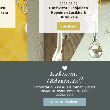
2026.05.29
nen
Uutisviesti: Lahjaidea
uksia
Hopeinen Lusikka &
Uutuuksia
Lue lisää
Erityistarjouksia & uusimmat uutiset
omaan @-osoitteeseen? Tilaa
uutisviesti:
tilaa uutisviesti