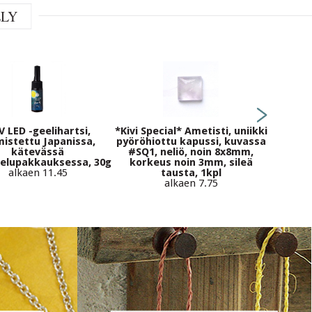
ELY
Luonno
V LED -geelihartsi,
*Kivi Special* Ametisti, uniikki
Fossiili,
mistettu Japanissa,
pyöröhiottu kapussi, kuvassa
puolip
kätevässä
#SQ1, neliö, noin 8x8mm,
soike
elupakkauksessa, 30g
korkeus noin 3mm, sileä
alkaen 11.45
tausta, 1kpl
alkaen 7.75