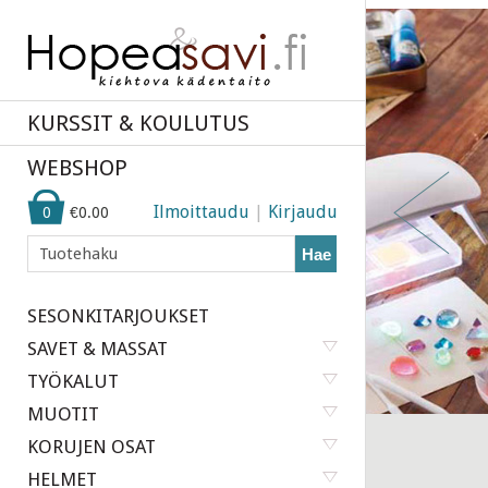
si
KURSSIT & KOULUTUS
ED, auringon valo)
WEBSHOP
Ilmoittaudu
|
Kirjaudu
0
€0.00
Hae
SESONKITARJOUKSET
SAVET & MASSAT
TYÖKALUT
MUOTIT
KORUJEN OSAT
HELMET