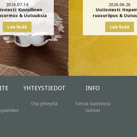
2026.07.14
2026.06.26
isviesti: Kuviollinen
Uutisviesti: Hopei
asormus & Uutuuksia
ruusuriipus & Uutu
Lue lisää
Lue lisää
ITE
YHTEYSTIEDOT
INFO
Q
Ota yhteyttä
Tietoa tuotteista
uppaehdot
Uutiset