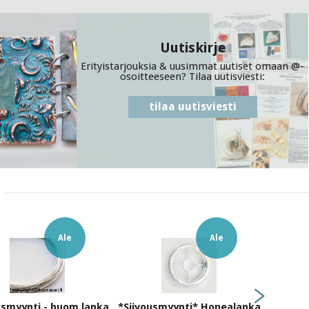
Uutiskirje
Erityistarjouksia & uusimmat uutiset omaan @-
osoitteeseen? Tilaa uutisviesti:
tilaa uutisviesti
Ale
Ale
usmyynti - huom lanka
*Siivousmyynti* Hopealanka
*Uutuus