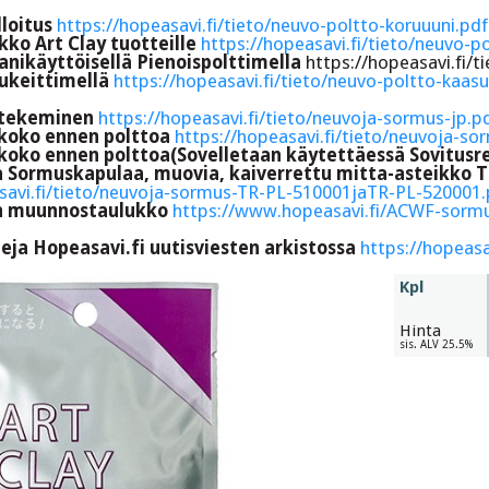
lloitus
https://hopeasavi.fi/tieto/neuvo-poltto-koruuuni.pdf
kko Art Clay tuotteille
https://hopeasavi.fi/tieto/neuvo-p
anikäyttöisellä Pienoispolttimella
https://hopeasavi.fi/t
ukeittimellä
https://hopeasavi.fi/tieto/neuvo-poltto-kaasu
tekeminen
https://hopeasavi.fi/tieto/neuvoja-sormus-jp.p
koko ennen polttoa
https://hopeasavi.fi/tieto/neuvoja-s
oko ennen polttoa(Sovelletaan käytettäessä Sovitus
a Sormuskapulaa, muovia, kaiverrettu mitta-asteikko 
savi.fi/tieto/neuvoja-sormus-TR-PL-510001jaTR-PL-520001.
n muunnostaulukko
https://www.hopeasavi.fi/ACWF-sor
eja Hopeasavi.fi uutisviesten arkistossa
https://hopeasa
Kpl
Hinta
sis. ALV 25.5%