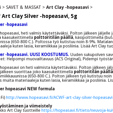
i
>
SAVET & MASSAT
>
Art Clay -hopeasavi
>
Art Clay Silver -hopeasavi, 5g
ver -hopeasavi
opeasavi, heti valmis käytettäväksi. Polton jälkeen jäljelle
ä kaasukeittimellä
polttoritilän päällä
, käsipolttimella (bu
nissa (650-800 C.). Poltossa työ kutistuu noin 8-9%. Matal
aleja kuten lasia, keramiikkaa ja posliinia. Lisää Art Clay tuo
lver -hopeasavi. UUSI KOOSTUMUS.
Uuden sukupolven save
eet: Helpompi muovailtavuus (ACS Original), Pidempi työstä
opeasavi on heti valmista käytettäväksi. Polton jälkeen jälj
jälkeen suorittaa joko kaasukeittimellä
polttoritilän päällä
amiikkauunissa (650-800 C.). Polton jälkeen työ kutistuu noi
uita materiaaleja kuten lasia, keramiikkaa ja posliinia. Lis
lver hopeasavi NEW formula
-Fi)
http://www.hopeasavi.fi/ACWF-art-clay-silver-hopeasavi
yöstäminen ja viimeistely
ko Art Clay tuotteille
https://hopeasavi.fi/tieto/neuvoja-ku