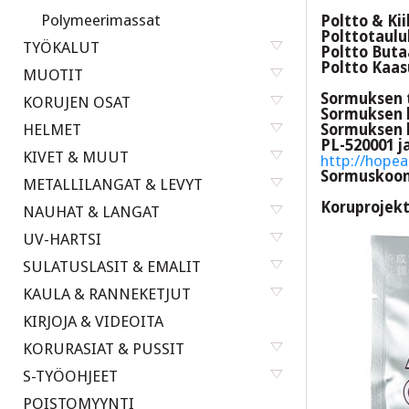
Polymeerimassat
Poltto & Kii
Polttotaulu
TYÖKALUT
Poltto Buta
Poltto Kaas
MUOTIT
Sormuksen 
KORUJEN OSAT
Sormuksen 
HELMET
Sormuksen k
PL-520001 j
KIVET & MUUT
http://hopea
Sormuskoo
METALLILANGAT & LEVYT
Koruprojekt
NAUHAT & LANGAT
UV-HARTSI
SULATUSLASIT & EMALIT
KAULA & RANNEKETJUT
KIRJOJA & VIDEOITA
KORURASIAT & PUSSIT
S-TYÖOHJEET
POISTOMYYNTI