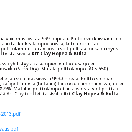
 jää vain massiivista 999-hopeaa. Polton voi kuivaamisen
taani) tai korkealämpöuunissa, kuten koru- tai
an polttolämpötilan ansiosta voit polttaa mukana myös
tteista sivulla
Art Clay Hopea & Kulta
ssa yhdistyy aikasempien eri tuotesarjojen
misaika (Slow Dry), Matala polttolämpö (ACS 650).
elle jää vain massiivista 999-hopeaa. Poltto voidaan
, käsipolttimella (butaani) tai korkealämpöuunissa, kuten
n 8-9%. Matalan polttolämpötilan ansiosta voit polttaa
ää Art Clay tuotteista sivulla
Art Clay Hopea & Kulta
.
-2013.pdf
ivaus.pdf