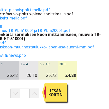
oltto-pienoispolttimella.pdf
ieto/neuvo-poltto-pienoispolttimella.pdf
keittimella.pdf
df
ormus-TR-PL-510001jaTR-PL-520001.pdf
renkaita sormuksen koon mittaamiseen, muovia TR-
TR-KT-510001)
pdf
muskoon-muunnostaulukko-japan-usa-suomi-mm.pdf
vi.fi/news.php
1
2 – 4
5 – 19
20 +
26.48
26.10
25.72
24.89
LISÄÄ
KORIIN