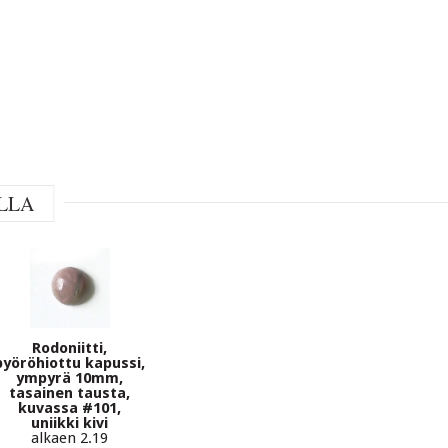
LLA
Rodoniitti,
pyöröhiottu kapussi,
ympyrä 10mm,
tasainen tausta,
kuvassa #101,
uniikki kivi
alkaen 2.19