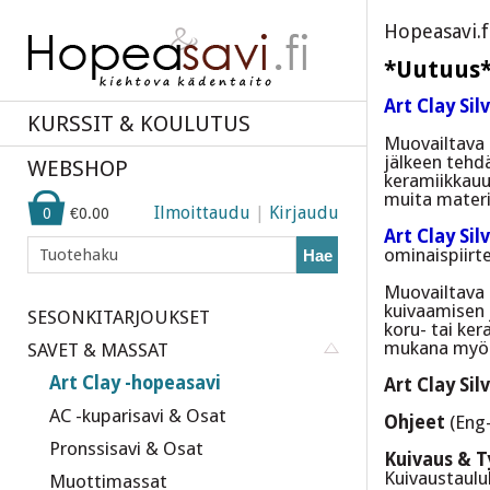
Hopeasavi.f
*Uutuus* 
Art Clay Sil
KURSSIT & KOULUTUS
Muovailtava h
jälkeen tehd
WEBSHOP
keramiikkauu
muita materia
Ilmoittaudu
|
Kirjaudu
0
€0.00
Art Clay Si
ominaispiirt
Hae
Muovailtava h
kuivaamisen 
SESONKITARJOUKSET
koru- tai ker
mukana myös m
SAVET & MASSAT
Art Clay -hopeasavi
Art Clay Si
AC -kuparisavi & Osat
Ohjeet
(Eng
Pronssisavi & Osat
Kuivaus & T
Kuivaustauluk
Muottimassat