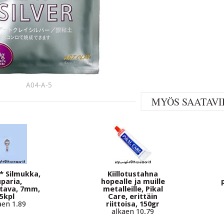
A04-A-5
MYÖS SAATAVI
* Silmukka,
Kiillotustahna
paria,
hopealle ja muille
ttava, 7mm,
metalleille, Pikal
5kpl
Care, erittäin
aen 1.89
riittoisa, 150gr
alkaen 10.79