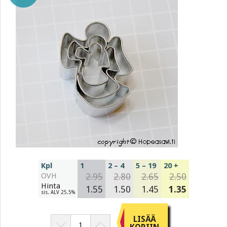
Kpl
1
2 – 4
5 – 19
20 +
OVH
2.95
2.80
2.65
2.50
Hinta
1.55
1.50
1.45
1.35
sis. ALV 25.5%
LISÄÄ