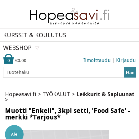
KURSSIT & KOULUTUS
WEBSHOP
Ilmoittaudu
|
Kirjaudu
0
€0.00
Hae
Hopeasavi.fi
>
TYÖKALUT
>
Leikkurit & Sapluunat
>
Muotti "Enkeli", 3kpl setti, 'Food Safe' -
merkki *Tarjous*
Ale