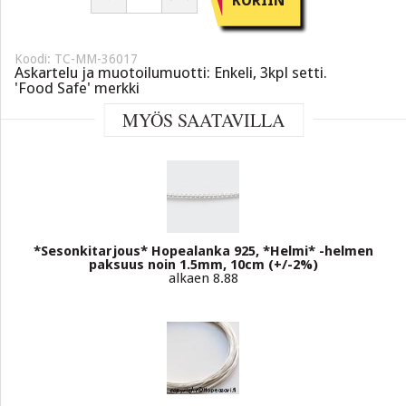
KORIIN
Koodi: TC-MM-36017
Askartelu ja muotoilumuotti: Enkeli, 3kpl setti.
'Food Safe' merkki
MYÖS SAATAVILLA
*Sesonkitarjous* Hopealanka 925, *Helmi* -helmen
paksuus noin 1.5mm, 10cm (+/-2%)
alkaen 8.88